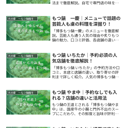
法まで徹底解説。自宅で専門店の味を手
軽に楽しむ方法や贈答用の選び方も分か
る記事です。
もつ鍋 一慶｜メニューで話題の
弐の章 ～もつ鍋屋を行脚する～
芸能人も虜の料理を深掘り！
「博多もつ鍋一慶」のメニューを徹底解
説。芸能人も通う人気の理由や炙りもつ
鍋の魅力、口コミ評価、各店舗の違いま
で分かります。
もつ鍋 いちたか｜予約必須の人
弐の章 ～もつ鍋屋を行脚する～
気店舗を徹底解説！
「博多もつ鍋 いちたか」の予約方法や口
コミ、本店と店舗の違い、取り寄せの評
判まで詳しく紹介。人気の博多もつ鍋を
楽しむためのポイントが分かります。
もつ鍋 やま中｜予約なしでも入
弐の章 ～もつ鍋屋を行脚する～
れる？店舗の違いと活用法
もつ鍋の王道とされる「博多もつ鍋やま
中」は、国産牛の小腸と門外不出のスー
プにこだわり、その鮮度と旨味が評判の
名店です。この記事では、「やま中」の
店舗ごとの特色と予約すれば確実に楽し
める理由を紹介しつつ、予約なしでの来