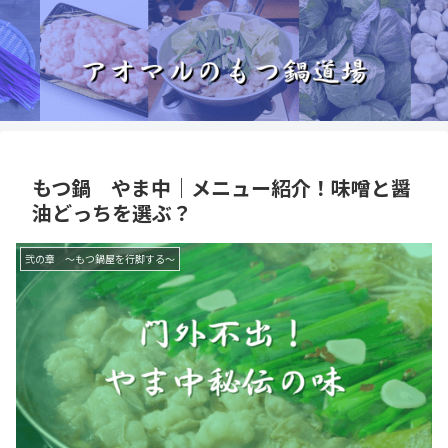
もつ鍋 やま中｜メニュー紹介！味噌と醤
油どっちを選ぶ？
弐の章 ～もつ鍋屋を行脚する～