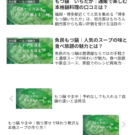
もつ鍋 いちたか｜通販で楽しむ
弐の章 ～もつ鍋屋を行脚する～
店は可能なのかについても...
本格鍋料理の口コミは？
福岡・博多駅近くで人気を集める「博多
もつ鍋いちたか」は、地元客はもちろん
観光客からも高い評価を受ける注目のお
店ですが、中でも本店の味をそのまま楽
しめる通販サービスは、遠方の方にとっ
て嬉しい選択肢。この記事では、「いち
魚民もつ鍋｜人気のスープの味と
弐の章 ～もつ鍋屋を行脚する～
たか」の通販の利用方法や...
食べ放題の魅力とは？
魚民のもつ鍋は居酒屋ならではの手軽さ
と濃厚スープの味わいが魅力。食べ放題
や宴会コース、家庭でのレシピ再現方法
まで詳しく紹介します。
もつ鍋 やま中｜予約なしでも入れる？店
舗の違いと活用法
もつ鍋 やま中｜取り寄せで味わう贅沢な
本格スープの作り方！