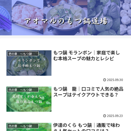
もつ鍋 モランボン｜家庭で楽し
壱の章 ～もつ鍋を知る～
む本格スープの魅力とレシピ
2025.09.30
もつ鍋 龍｜口コミで人気の絶品
弐の章 ～もつ鍋屋を行脚する～
スープはテイクアウトできる？
2025.09.23
伊達のくら もつ鍋｜通販で味わ
弐の章 ～もつ鍋屋を行脚する～
う人気セットの口コミは？