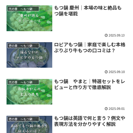
もつ鍋 慶州｜本場の味と絶品も
弐の章 ～もつ鍋屋を行脚する～
つ鍋を堪能
2025.09.13
ロピアもつ鍋｜家庭で楽しむ本格
壱の章 ～もつ鍋を知る～
ぷりぷり牛もつの口コミは？
2025.09.10
もつ鍋 やまと｜特選セットをレ
弐の章 ～もつ鍋屋を行脚する～
ビューと作り方で徹底解説
2025.09.01
もつ鍋は英語で何と言う？例文や
壱の章 ～もつ鍋を知る～
表現方法を分かりやすく解説