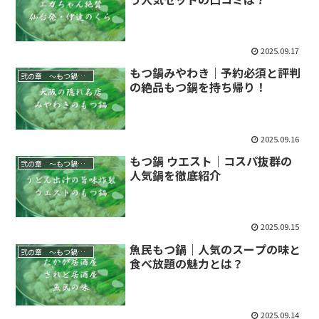
2025.09.17
もつ鍋みやわき｜予約必須と評判
弐の章 ～もつ鍋屋を行脚する～
の絶品もつ鍋を持ち帰り！
2025.09.16
もつ鍋 ウエスト｜コスパ抜群の
弐の章 ～もつ鍋屋を行脚する～
人気鍋を徹底紹介
2025.09.15
魚民もつ鍋｜人気のスープの味と
弐の章 ～もつ鍋屋を行脚する～
食べ放題の魅力とは？
2025.09.14