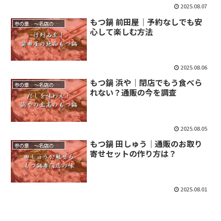
2025.08.07
もつ鍋 前田屋｜予約なしでも安
参の章 ～名店の味を家庭で～
心して楽しむ方法
2025.08.06
もつ鍋 浜や｜閉店でもう食べら
参の章 ～名店の味を家庭で～
れない？通販の今を調査
2025.08.05
もつ鍋 田しゅう｜通販のお取り
参の章 ～名店の味を家庭で～
寄せセットの作り方は？
2025.08.01